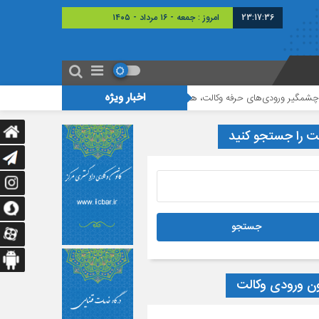
23:17:37
امروز : جمعه - ۱۶ مرداد - ۱۴۰۵
اخبار ویژه
ودی‌های حرفه وکالت، هدف طراحان قانون تسهیل محقق نشده است
برگزاری نشست
ت را جستجو کنید
ون ورودی وکالت