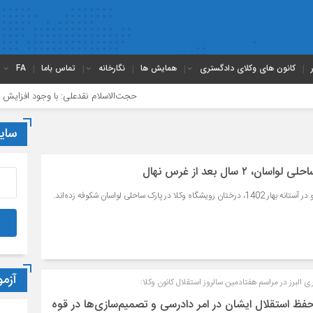
کانون های وکلای دادگستری
همایش ها
نگارخانه
تماس باما
FA
حجت‌الاسلام نقدعلی: با وجود افزایش چشمگیر ور
سای
 ۲ سال بعد از غرس نهال
 در پارک ساحلی لواسان شکوفه زده‌اند.
آزم
البرز در مراسم هفتادمین سالروز استقلال کانون وکلا:
حفظ استقلال ایشان در امر دادرسی و تصمیم‌سازی‌ها در قوه