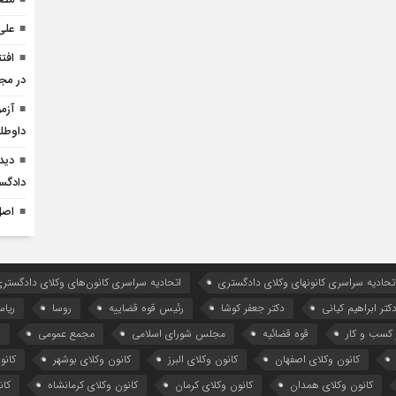
مصا
علی
افت
در مج
داوطل
دید
دادگست
اصل
تحادیه سراسری کانونهای وکلای دادگستری
اتحادیه سراسری کانون‌های وکلای دادگستری
کتر ابراهیم کیانی
دکتر جعفر کوشا
رئیس قوه قضاییه
روسا
ریا
کسب و کار
قوه قضائیه
مجلس شورای اسلامی
مجمع عمومی
ه
کانون وکلای اصفهان
کانون وکلای البرز
کانون وکلای بوشهر
کانو
کانون وکلای همدان
کانون وکلای کرمان
کانون وکلای کرمانشاه
کان