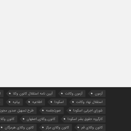
آزمون
آزمون وکالت
آیین ‌نامه استقلال کانون وکلا
ا
استقلال نهاد وکالت
اسکودا
اطلاعیه
بیانیه
د
شورای اجرایی اسکودا
صورتجلسه
طرح تسهیل صدور مجوز 
کارگروه حقوق بشر اسکودا
کانون_وکلای_اصفهان
کانون وکلا
کانون وکلای قم
کانون وکلای مرکز
کانون وکلای هرمزگان