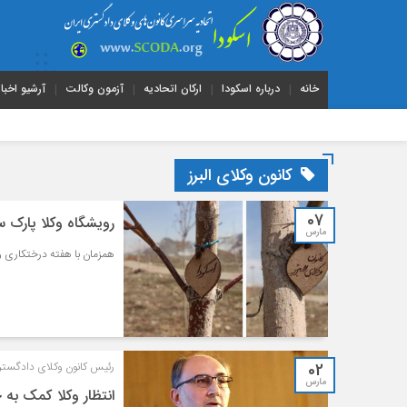
خانه
درباره اسکودا
ارکان اتحادیه
آزمون وکالت
آرشیو اخبار
کانون وکلای البرز
07
رویشگاه وکلا پارک ساحلی لواسان،
مارس
همزمان با هفته درختکاری و در آستانه بهار 1402، درختان رویشگاه وکلا
02
رئیس کانون وکلای دادگستری 
مارس
انتظار وکلا کمک به 