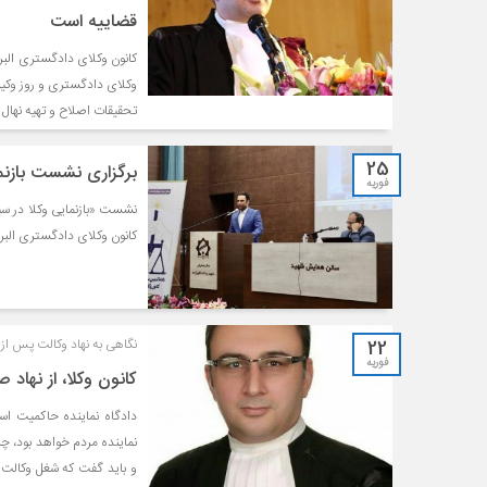
قضاییه است
وکلای دادگستری و روز وکیل
تحقیقات اصلاح و تهیه نهال و 
25
برگزاری نشست بازنما
فوریه
نشست «بازنمايى وكلا در س
کانون وکلای دادگستری البرز 
22
نگاهی به نهاد وکالت پس از ه
فوریه
کانون وکلا، از نهاد 
دادگاه نماینده حاکمیت اس
نماینده مردم خواهد بود، چر
و باید گفت که شغل وکالت ا