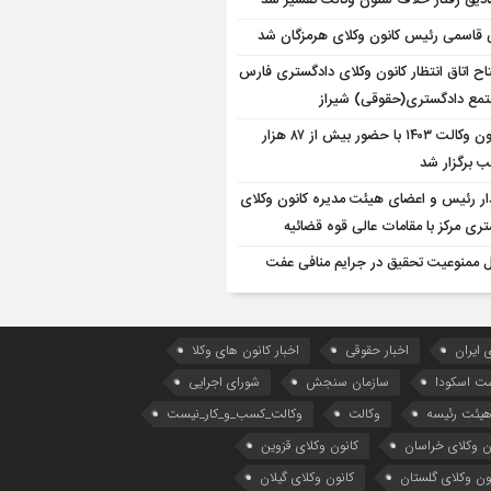
دیق رفتار خلاف شئون وکالت تفسیر شد
 قاسمی رئیس کانون وکلای هرمزگان شد
تاح اتاق انتظار کانون وکلای دادگستری فارس
تمع دادگستری(حقوقی) شیراز
آزمون وکالت ۱۴۰۳ با حضور بیش از ۸۷ هزار
ب برگزار شد
ار رئیس و اعضای هیئت مدیره کانون وکلای
ری مرکز با مقامات عالی قوه قضائیه
 ممنوعیت تحقیق در جرایم منافی عفت
 ایران
اخبار حقوقی
اخبار کانون های وکلا
ست اسکودا
سازمان سنجش
شورای اجرایی
یئت رئیسه
وکالت
وکالت_کسب_و_کار_نیست
ن وکلای خراسان
کانون وکلای قزوین
ون وکلای گلستان
کانون وکلای گیلان