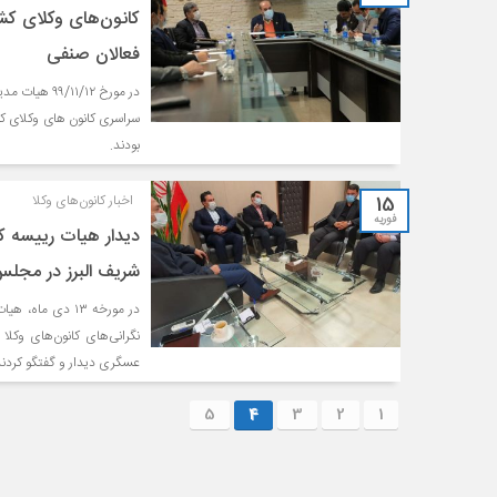
کانون‌هاى وکلاى کش
فعالان صنفى
در مورخ ۱/۱۲
سراسرى كانون هاى وكلاى كش
بودند.
15
اخبار کانون‌های وکلا
فوریه
دیدار هیات رییسه کا
شریف البرز در مجل
در مورخه ۱۳ دی 
نگرانی‌های کانون‌های وکل
عسگری دیدار و گفتگو کردند
5
4
3
2
1