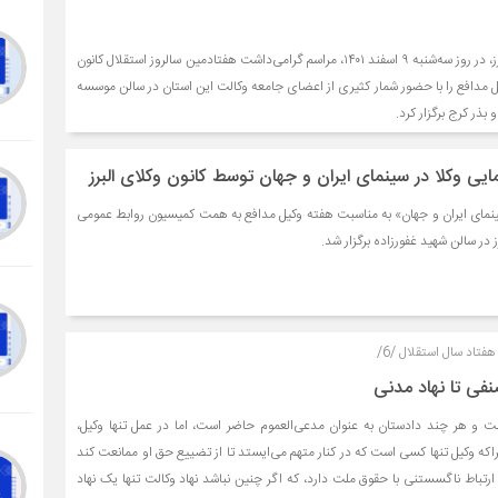
کانون وکلای دادگستری البرز، در روز سه‌شنبه ۹ اسفند ۱۴۰۱، مراسم گرامی‌داشت هفتادمین سالروز استقلال کانون
 مدافع را با حضور شمار کثیری از اعضای جامعه وکالت این استان در سالن موسسه
بذر کرج برگزار کرد.
یى وکلا در سینماى ایران و جهان توسط کانون وکلای البرز
ينماى ايران و جهان» به مناسبت هفته وكيل مدافع به همت كميسيون روابط عمومى
در سالن شهيد غفورزاده برگزار شد.
فتاد سال استقلال /6/
صنفی تا نهاد مدنی
ت و هر چند دادستان به عنوان مدعی‌العموم حاضر است، اما در عمل تنها وکیل،
اکه وکیل تنها کسی است که در کنار متهم می‌ایستد تا از تضییع حق او ممانعت کند
رتباط ناگسستنی با حقوق ملت دارد، که اگر چنین نباشد نهاد وکالت تنها یک نهاد