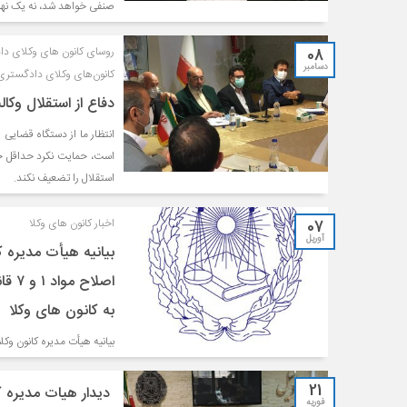
صنفی خواهد شد، نه یک نها
08
روسای کانون های وکلای 
دسامبر
کانون‌های وکلای دادگستری 
دفاع از استقلال وک
انتظار ما از دستگاه قضایی 
است، حمایت نکرد حداقل خو
استقلال را تضعیف نکند.
07
اخبار کانون های وکلا
آوریل
بیانیه هیأت مدیره
به کانون های وکلا
بیانیه هيأت مديره کانون وک
21
دیدار هیات مدیره ک
فوریه