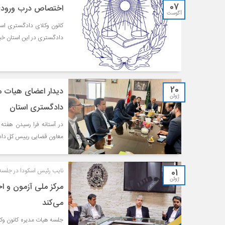
07
اختصاص درب ورودی و
آگوست
کانون وکلای دادگستری است
دادگستری در این استان خبر
20
دیدار اعضاى هیات م
ژوئن
دادگسترى استان
در آستانه فرا رسیدن هفته
معاون قضایی رييس كل دادگس
01
نایب رئیس اسکودا در جلسه ه
ژوئن
مرکز ملی آزمون و اخ
مى‌کند
جلسه هيات مديره كانون وکل