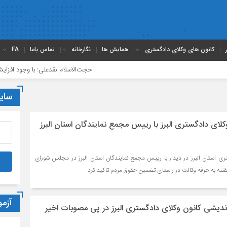
کانون های وکلای دادگستری
همایش ها
نگارخانه
تماس باما
FA
حجت‌الاسلام نقدعلی: با وجود افزایش چشمگیر
سای
لاى دادگسترى البرز با رییس مجمع نمایندگان استان البرز
ى استان البرز در دیدار با رييس مجمع نمايندگان استان البرز در مجلس شوراى
قننه به حرفه وکالت در راستای تضمین حقوق مردم تاکید کرد.
آزم
دیشى کانون وکلاى دادگسترى البرز در پی مصوبات اخیر