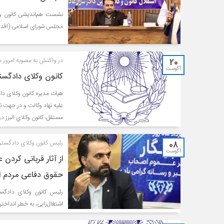
مجلس شوراى اسلامى (اقداما
20
در واکنش به مصوبه امروز م
آگوست
کانون وکلای دادگستری
هیات مدیره کانون وکلای دا
علیه نهاد وکالت و در جهت 
مستقل، كانون وكلاي البرز در روز دوشنبه ٣٠ مرداد
08
رئیس کانون وکلای دادگستر
آگوست
از آثار قربانی کردن 
حقوق دفاعی مردم 
رئیس کانون وکلای دادگستر
اشتغال‌زایی، به خطر انداخ