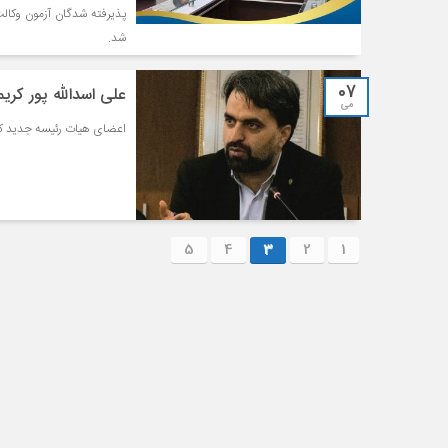
شد.
07
علی اسدالله پور کری
می
اعضای هیات رئیسه جدید کان
5
4
3
2
1