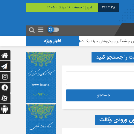
21:13:39
امروز : جمعه - ۱۶ مرداد - ۱۴۰۵
اخبار ویژه
 ورودی‌های حرفه وکالت، هدف طراحان قانون تسهیل محقق نشده است
برگزاری ن
ت را جستجو کنید
ون ورودی وکالت