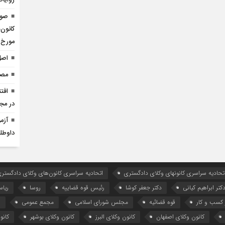
روایا
صور
کانون‌
مورخ ۴۰۵/۰۳/۲۸
اصل
مصا
افت
در مج
داوطل
تحادیه سراسری کانونهای وکلای دادگستری
اتحادیه سراسری کانون‌های وکلای دادگستری
کتر ابراهیم کیانی
دکتر جعفر کوشا
رئیس قوه قضاییه
روسا
ریا
کسب و کار
قوه قضائیه
مجلس شورای اسلامی
مجمع عمومی
ه
کانون وکلای اصفهان
کانون وکلای البرز
کانون وکلای بوشهر
کانو