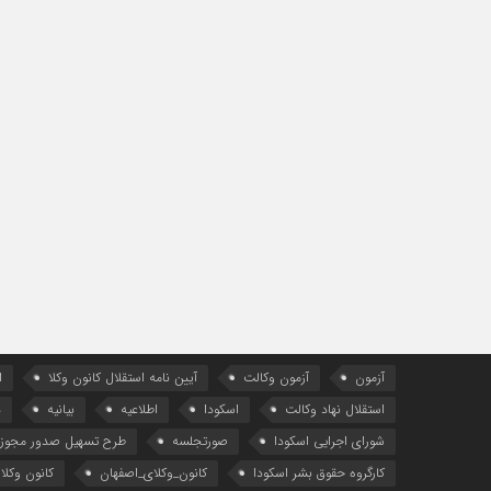
آزمون
آزمون وکالت
آیین ‌نامه استقلال کانون وکلا
ا
استقلال نهاد وکالت
اسکودا
اطلاعیه
بیانیه
د
شورای اجرایی اسکودا
صورتجلسه
طرح تسهیل صدور مجوز 
کارگروه حقوق بشر اسکودا
کانون_وکلای_اصفهان
کانون وکلا