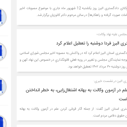
نشست هم‌انديشى كانون وكلاى دادگسترى البرز روز يكشنبه 12 شهریور ماه جاری با موضوع مصوبات اخير
ت صورت گرفته و راهكارها) در سالن مرحوم دكتر كاتوزيان برگزار شد.
جلس علیه نهاد وکالت؛
 البرز فردا دوشنبه را تعطیل اعلام کرد
دگستری استان البرز اعلام کرد که در واکنش به مصوبه اخیر مجلس شورای اسلامی
توجه نمايندگان مجلس و تغيير در رويه فعلي قانونگذاري در خصوص اين نهاد كهن و
 ۱۴۰۲ تعطيل خواهد بود.
ی البرز در نشست خبری:
علم در آزمون وکالت به بهانه اشتغال‌زایی، به خطر انداختن
است
ی استان البرز گفت: از جمله آثار قربانی کردن علم در آزمون وکالت به بهانه
تن حقوق دفاعی مردم است.