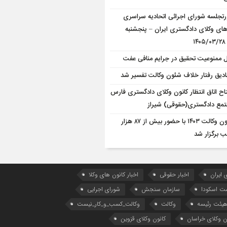
ت
تجلسه شورای اجرائی اتحادیه سراسری
های وکلای دادگستری ایران – پنجشنبه
۱
 ممنوعیت تحقیق در جرایم منافی عفت
دیق رفتار خلاف شئون وکالت تفسیر شد
تاح اتاق انتظار کانون وکلای دادگستری فارس
تمع دادگستری(حقوقی) شیراز
آزمون وکالت ۱۴۰۳ با حضور بیش از ۸۷ هزار
ب برگزار شد
 ایران
اخبار حقوقی
اخبار کانون های وکلا
ست اسکودا
سازمان سنجش
شورای اجرایی
یئت رئیسه
وکالت
وکالت_کسب_و_کار_نیست
ن وکلای خراسان
کانون وکلای قزوین