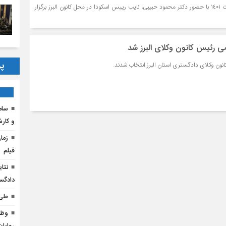
پذيرفته شدگان آزمون وكالت ١٤٠١ با حضور دكتر محمود حبيبى، نايب رييس اسكودا در محل كانون البرز برگزار
می رئیس کانون وکلای البرز شد
پر
ون وکلای دادگستری استان البرز انتخاب شدند.
و کار
فیلم
دادگس
علی
وظا