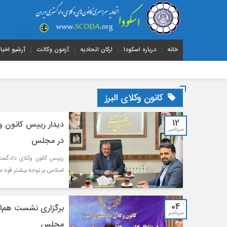
خانه
درباره اسکودا
ارکان اتحادیه
آزمون وکالت
آرشیو اخبار
کانون وکلای البرز
12
دیدار رییس کانون وک
سپتامبر
در مجلس
رييس كانون وكلاى دادگستر
اسلامى بر توجه بیشتر قوه م
04
برگزاری نشست هم‌ان
سپتامبر
مجلس