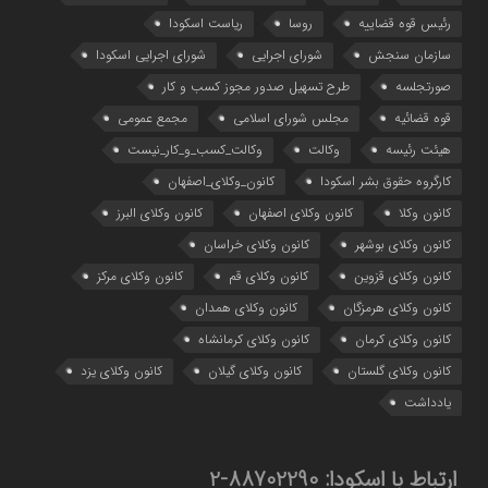
رئیس قوه قضاییه
روسا
ریاست اسکودا
سازمان سنجش
شورای اجرایی
شورای اجرایی اسکودا
صورتجلسه
طرح تسهیل صدور مجوز کسب و کار
قوه قضائیه
مجلس شورای اسلامی
مجمع عمومی
هیئت رئیسه
وکالت
وکالت_کسب_و_کار_نیست
کارگروه حقوق بشر اسکودا
کانون_وکلای_اصفهان
کانون وکلا
کانون وکلای اصفهان
کانون وکلای البرز
کانون وکلای بوشهر
کانون وکلای خراسان
کانون وکلای قزوین
کانون وکلای قم
کانون وکلای مرکز
کانون وکلای هرمزگان
کانون وکلای همدان
کانون وکلای کرمان
کانون وکلای کرمانشاه
کانون وکلای گلستان
کانون وکلای گیلان
کانون وکلای یزد
یادداشت
ارتباط با اسکودا:
88702290-2